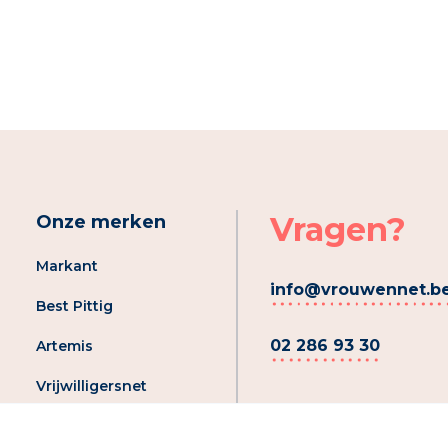
Vragen?
Onze merken
Markant
info@vrouwennet.b
Best Pittig
02 286 93 30
Artemis
Vrijwilligersnet
Registreer je aanbod