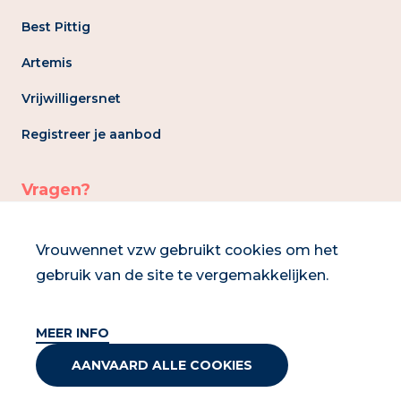
Best Pittig
Artemis
Vrijwilligersnet
Registreer je aanbod
Vragen?
info@vrouwennet.be
Vrouwennet vzw gebruikt cookies om het
gebruik van de site te vergemakkelijken.
02 286 93 30
MEER INFO
AANVAARD ALLE COOKIES
2026 Vrouwennet vzw